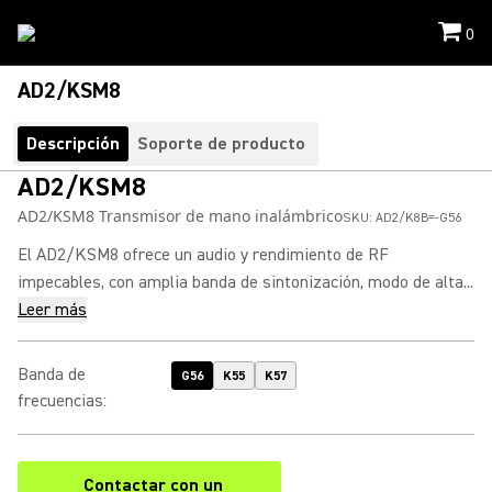
0
AD2/KSM8
Descripción
Soporte de producto
AD2/KSM8
AD2/KSM8 Transmisor de mano inalámbrico
SKU:
AD2/K8B=-G56
El AD2/KSM8 ofrece un audio y rendimiento de RF
impecables, con amplia banda de sintonización, modo de alta...
Leer más
Banda de
G56
K55
K57
frecuencias
:
Contactar con un