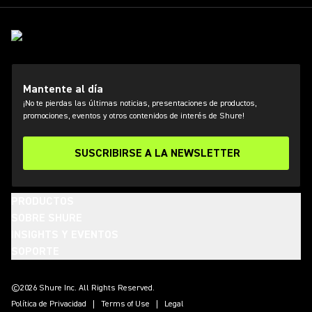
Mantente al día
¡No te pierdas las últimas noticias, presentaciones de productos,
promociones, eventos y otros contenidos de interés de Shure!
SUSCRIBIRSE A LA NEWSLETTER
PRODUCTOS
SOBRE SHURE
INSIGHTS Y EVENTOS
SOPORTE
(Opens in a new tab)
(Opens in a new tab)
(Opens in a new tab)
(Opens in a new tab)
(Opens in a new tab)
(Opens in a new tab)
(Opens in a new tab)
©2026 Shure Inc. All Rights Reserved.
Política de Privacidad
Terms of Use
Legal