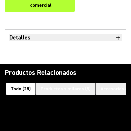
comercial
Detalles
Productos Relacionados
Todo
(
28
)
Productos similares
(
8
)
Accesorios op