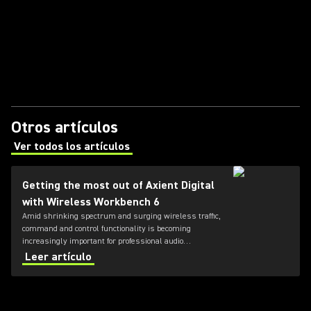
Otros artículos
Ver todos los artículos
(Opens in a new tab)
Getting the most out of Axient Digital
with Wireless Workbench 6
Amid shrinking spectrum and surging wireless traffic,
command and control functionality is becoming
increasingly important for professional audio
applications. Learn how get the most out of Axient
Leer artículo
Digital with the Wireless Workbench 6 software.