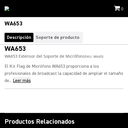
0
WA653
Descripción
Soporte de producto
WA653
WA653 Extensor del Soporte de Micrófono
SKU:
WA653
El Kit Flag de Micrófono WA653 proporciona a los
profesionales de broadcast la capacidad de ampliar el tamaño
de...
Leer más
Productos Relacionados