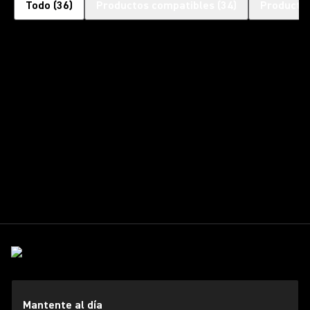
Todo
(
36
)
Productos compatibles
(
34
)
Productos
Mantente al día