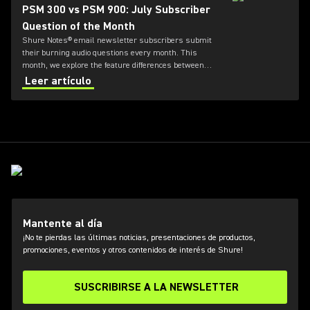
PSM 300 vs PSM 900: July Subscriber
Question of the Month
Shure Notes® email newsletter subscribers submit
their burning audio questions every month. This
month, we explore the feature differences between
PSM 300 and PSM 900.
Leer artículo
Mantente al día
¡No te pierdas las últimas noticias, presentaciones de productos,
promociones, eventos y otros contenidos de interés de Shure!
SUSCRIBIRSE A LA NEWSLETTER