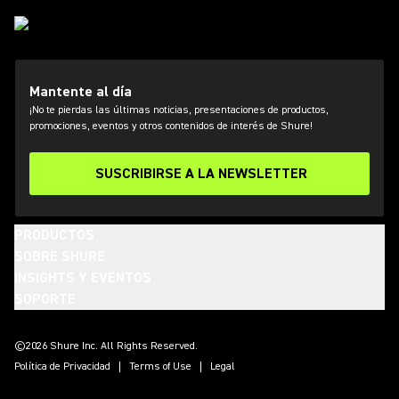
Mantente al día
¡No te pierdas las últimas noticias, presentaciones de productos,
promociones, eventos y otros contenidos de interés de Shure!
SUSCRIBIRSE A LA NEWSLETTER
PRODUCTOS
SOBRE SHURE
INSIGHTS Y EVENTOS
SOPORTE
(Opens in a new tab)
(Opens in a new tab)
(Opens in a new tab)
(Opens in a new tab)
(Opens in a new tab)
(Opens in a new tab)
(Opens in a new tab)
©2026 Shure Inc. All Rights Reserved.
Política de Privacidad
Terms of Use
Legal