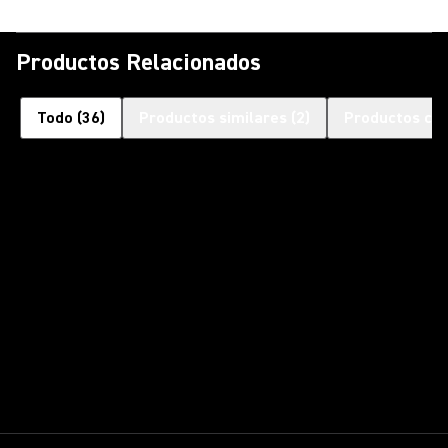
Productos Relacionados
Todo
(
36
)
Productos similares
(
2
)
Productos co