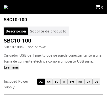
0
SBC10-100
Descripción
Soporte de producto
SBC10-100
SBC10-100
SKU:
SBC10-100-AZ
Cargador USB de 1 puerto que se puede conectar tanto a una
toma de corriente eléctrica como a un puerto USB para...
Leer más
Included Power
AZ
CN
EU
IN
TW
KR
UK
US
Supply
: