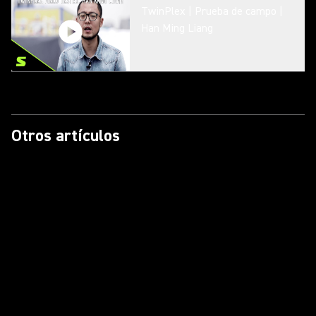
TwinPlex | Prueba de campo |
Han Ming Liang
Casos prácticos de clientes de
Shure con Axient Digital | En un
barrio de Nueva York
Otros artículos
Shure DuraPlex DL4 – Esquí
acuático y dunas: resistencia
Casos de éxito de clientes de
Shure con Axient Digital | Ripley