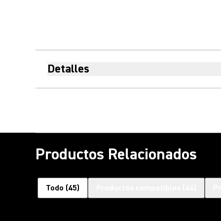
Detalles
Productos Relacionados
Todo
(
45
)
Productos compatibles
(
44
)
Pr