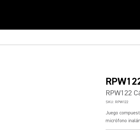
RPW12
RPW122 Cá
SKU:
RPW122
Juego compuesto 
micrófono inalá