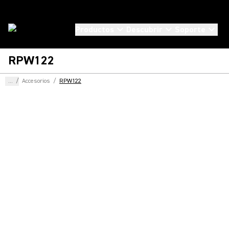
Productos
Descubrir
Soporte
RPW122
...
/
Accesorios
/
RPW122