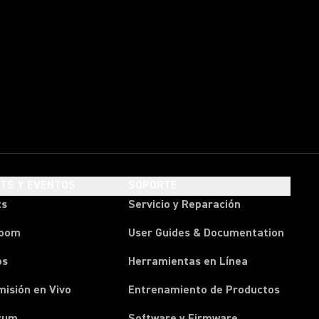
HTS Y EVENTOS
SOPORTE
ts
Servicio y Reparación
room
User Guides & Documentation
os
Herramientas en Línea
isión en Vivo
Entrenamiento de Productos
rum
Software y Firmware