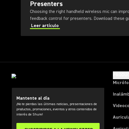
Presenters
Choosing the right handheld wireless mic can impr
feedback control for presenters
Leer artículo
PRODU
Micróf
Inalámb
Mantente al día
¡No te pierdas las últimas noticias, presentaciones de
Videoc
productos, promociones, eventos y otros contenidos de
interés de Shure!
Auricul
Auricul