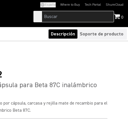
España
Where to Buy
Tech Portal
ShureCloud
(Opens in a new tab)
(Opens in a new t
0
Descripción
Soporte de producto
2
psula para Beta 87C inalámbrico
por cápsula, carcasa y rejilla mate de recambio para el
mbrico Beta 87C.