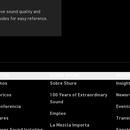
ove sound quality and
. Download these guides for easy reference.
CTOS
SOBRE SHURE
INSIG
onos
Sobre Shure
Insigh
ricos
100 Years of Extraordinary
News
Sound
onferencia
Event
Empleo
ares
Transm
La Mezcla Importa
ares Sound Isolating
Spect