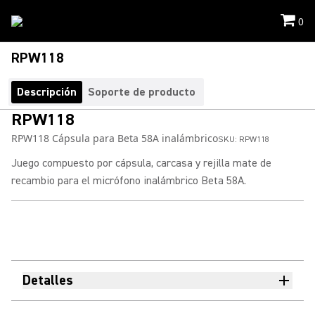
0
RPW118
Descripción
Soporte de producto
RPW118
RPW118 Cápsula para Beta 58A inalámbrico
SKU:
RPW118
Juego compuesto por cápsula, carcasa y rejilla mate de
recambio para el micrófono inalámbrico Beta 58A.
Detalles