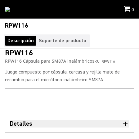
0
RPW116
Descripción
Soporte de producto
RPW116
RPW116 Cápsula para SM87A inalámbrico
SKU:
RPW116
Juego compuesto por cápsula, carcasa y rejilla mate de
recambio para el micrófono inalámbrico SM87A.
Detalles