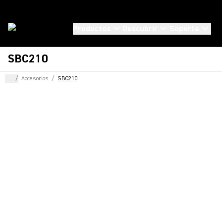
Productos
Descubrir
Soporte
SBC210
...
/
Accesorios
/
SBC210