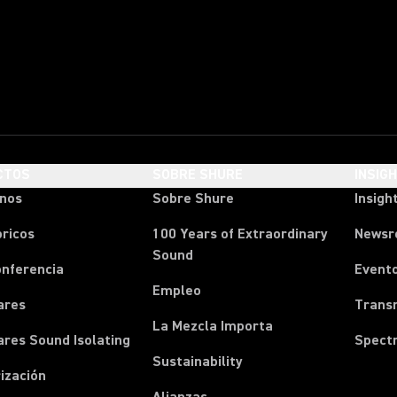
CTOS
SOBRE SHURE
INSIG
onos
Sobre Shure
Insigh
ricos
100 Years of Extraordinary
News
Sound
onferencia
Event
Empleo
ares
Transm
La Mezcla Importa
ares Sound Isolating
Spect
Sustainability
ización