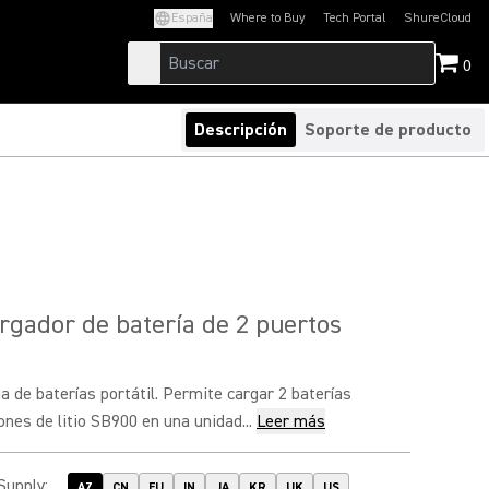
España
Where to Buy
Tech Portal
ShureCloud
(Opens in a new tab)
(Opens in a new t
0
Descripción
Soporte de producto
gador de batería de 2 puertos
a de baterías portátil. Permite cargar 2 baterías
ones de litio SB900 en una unidad...
Leer más
Supply
:
AZ
CN
EU
IN
JA
KR
UK
US