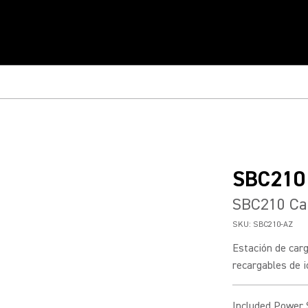
SBC210
SBC210 Car
SKU:
SBC210-AZ
Estación de carg
recargables de i
Included Power 