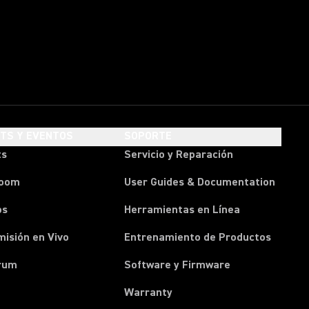
HTS Y EVENTOS
SOPORTE
ts
Servicio y Reparación
room
User Guides & Documentation
os
Herramientas en Línea
isión en Vivo
Entrenamiento de Productos
rum
Software y Firmware
Warranty