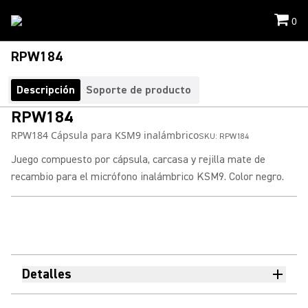
0
RPW184
Descripción
Soporte de producto
RPW184
RPW184 Cápsula para KSM9 inalámbrico
SKU:
RPW184
Juego compuesto por cápsula, carcasa y rejilla mate de
recambio para el micrófono inalámbrico KSM9. Color negro.
Detalles