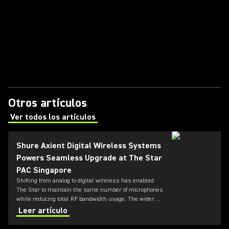
Otros artículos
Ver todos los artículos
(Opens in a new tab)
Shure Axient Digital Wireless Systems
Powers Seamless Upgrade at The Star
PAC Singapore
Shifting from analog to digital wireless has enabled
The Star to maintain the same number of microphones
while reducing total RF bandwidth usage. The wider
tuning range of the ADX series also allows more
Leer artículo
microphones to be deployed simultaneously — offering
greater flexibility for future productions.