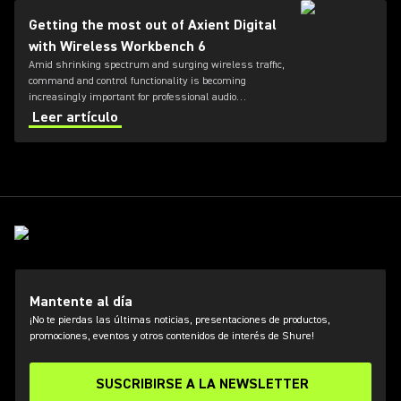
Getting the most out of Axient Digital
with Wireless Workbench 6
Amid shrinking spectrum and surging wireless traffic,
command and control functionality is becoming
increasingly important for professional audio
applications. Learn how get the most out of Axient
Leer artículo
Digital with the Wireless Workbench 6 software.
Mantente al día
¡No te pierdas las últimas noticias, presentaciones de productos,
promociones, eventos y otros contenidos de interés de Shure!
SUSCRIBIRSE A LA NEWSLETTER