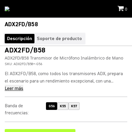
0
ADX2FD/B58
Descripción
Soporte de producto
ADX2FD/B58
ADX2FD/B58 Transmisor de Micrófono Inalámbrico de Mano
SKU:
ADX2FD/B58=-G56
El ADX2FD/B58, como todos los transmisores ADX, prepara
el escenario para un rendimiento excepcional, con una...
Leer más
Banda de
G56
K55
K57
frecuencias
: