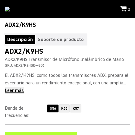
0
ADX2/K9HS
Descripción
Soporte de producto
ADX2/K9HS
ADX2/K9HS Transmisor de Micrófono Inalámbrico de Mano
SKU:
ADX2/K9HSB=-G56
El ADX2/K9HS, como todos los transmisores ADX, prepara el
escenario para un rendimiento excepcional, con una amplia...
Leer más
Banda de
G56
K55
K57
frecuencias
: