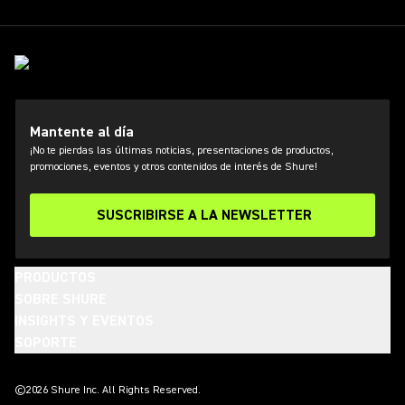
Mantente al día
¡No te pierdas las últimas noticias, presentaciones de productos,
promociones, eventos y otros contenidos de interés de Shure!
SUSCRIBIRSE A LA NEWSLETTER
PRODUCTOS
SOBRE SHURE
INSIGHTS Y EVENTOS
SOPORTE
(Opens in a new tab)
(Opens in a new tab)
(Opens in a new tab)
(Opens in a new tab)
(Opens in a new tab)
(Opens in a new tab)
(Opens in a new tab)
©2026 Shure Inc. All Rights Reserved.