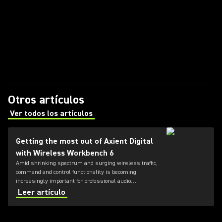
Otros artículos
Ver todos los artículos
(Opens in a new tab)
Getting the most out of Axient Digital
with Wireless Workbench 6
Amid shrinking spectrum and surging wireless traffic,
command and control functionality is becoming
increasingly important for professional audio
applications. Learn how get the most out of Axient
Leer artículo
Digital with the Wireless Workbench 6 software.