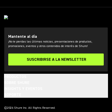
Mantente al día
¡No te pierdas las últimas noticias, presentaciones de productos,
promociones, eventos y otros contenidos de interés de Shure!
SUSCRIBIRSE A LA NEWSLETTER
PRODUCTOS
SOBRE SHURE
INSIGHTS Y EVENTOS
SOPORTE
(Opens in a new tab)
(Opens in a new tab)
(Opens in a new tab)
(Opens in a new tab)
(Opens in a new tab)
(Opens in a new tab)
(Opens in a new tab)
©2026 Shure Inc. All Rights Reserved.