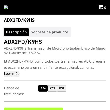
0
ADX2FD/K9HS
Descripción
Soporte de producto
ADX2FD/K9HS
ADX2FD/K9HS Transmisor de Micrófono Inalámbrico de Mano
SKU:
ADX2FD/K9HSB=-G56
El ADX2FD/K9HS, como todos los transmisores ADX, prepara
el escenario para un rendimiento excepcional, con una...
Leer más
Banda de
G56
K55
K57
frecuencias
: