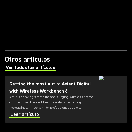
Otros artículos
Ver todos los artículos
(Opens in a new tab)
Getting the most out of Axient Digital
with Wireless Workbench 6
Amid shrinking spectrum and surging wireless traffic,
command and control functionality is becoming
increasingly important for professional audio
applications. Learn how get the most out of Axient
Leer artículo
Digital with the Wireless Workbench 6 software.