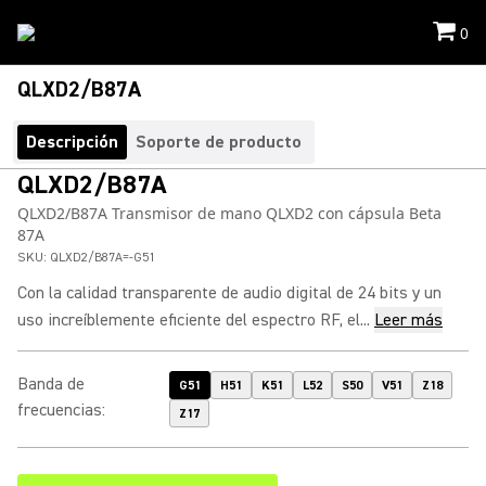
0
QLXD2/B87A
Descripción
Soporte de producto
QLXD2/B87A
QLXD2/B87A Transmisor de mano QLXD2 con cápsula Beta
87A
SKU:
QLXD2/B87A=-G51
Con la calidad transparente de audio digital de 24 bits y un
uso increíblemente eficiente del espectro RF, el...
Leer más
Banda de
G51
H51
K51
L52
S50
V51
Z18
frecuencias
:
Z17