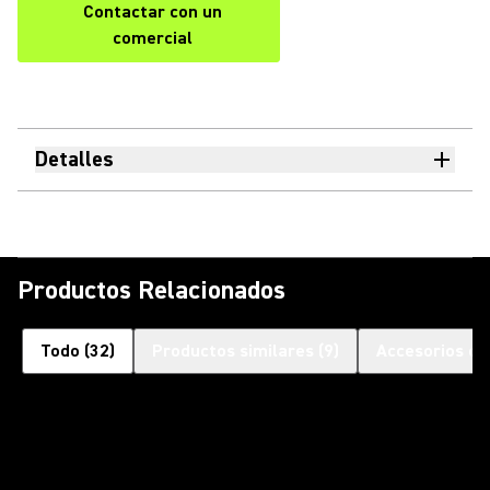
Contactar con un
comercial
Detalles
Productos Relacionados
Todo
(
32
)
Productos similares
(
9
)
Accesorios op