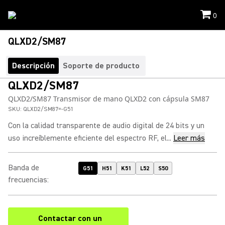
0
QLXD2/SM87
Descripción
Soporte de producto
QLXD2/SM87
QLXD2/SM87 Transmisor de mano QLXD2 con cápsula SM87
SKU:
QLXD2/SM87=-G51
Con la calidad transparente de audio digital de 24 bits y un
uso increíblemente eficiente del espectro RF, el...
Leer más
Banda de
G51
H51
K51
L52
S50
frecuencias
:
Contactar con un