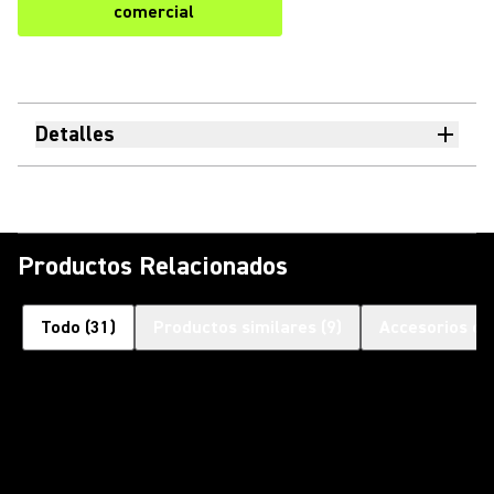
comercial
Detalles
Productos Relacionados
Todo
(
31
)
Productos similares
(
9
)
Accesorios op