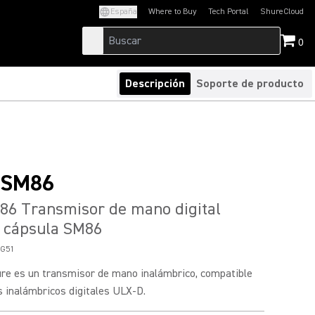
España
Where to Buy
Tech Portal
ShureCloud
(Opens in a new tab)
(Opens in a new t
0
Descripción
Soporte de producto
/SM86
6 Transmisor de mano digital
 cápsula SM86
G51
re es un transmisor de mano inalámbrico, compatible
s inalámbricos digitales ULX-D.