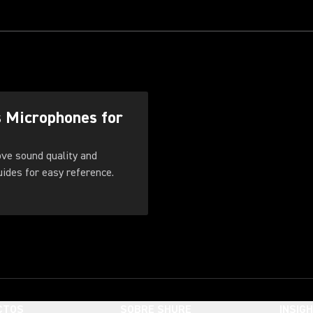
s Microphones for
ove sound quality and
. Download these guides for easy reference.
CTOS
SOBRE SHURE
INSIG