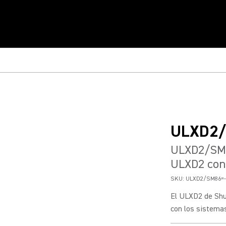
ULXD2
ULXD2/SM8
ULXD2 con
SKU:
ULXD2/SM86=-
El ULXD2 de Shu
con los sistema