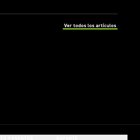
Ver todos los artículos
(Opens in a new tab)
HTS Y EVENTOS
SOPORTE