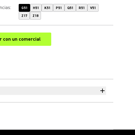
ncias
:
G51
H51
K51
P51
Q51
R51
V51
Z17
Z18
r con un comercial