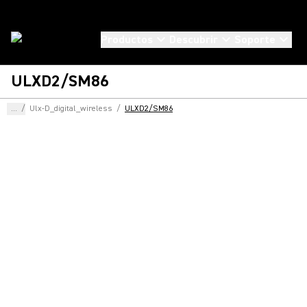
Productos
Descubrir
Soporte
ULXD2/SM86
...
/
Ulx-D_digital_wireless
/
ULXD2/SM86