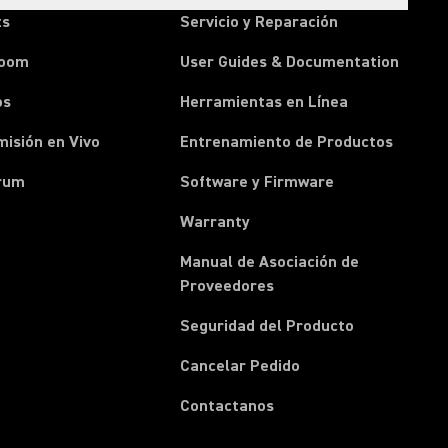
ts
Servicio y Reparación
room
User Guides & Documentation
os
Herramientas en Línea
isión en Vivo
Entrenamiento de Productos
rum
Software y Firmware
Warranty
Manual de Asociación de
(Opens in a new tab)
Proveedores
Seguridad del Producto
(Opens in a new tab)
Cancelar Pedido
(Opens in a new tab)
Contactanos