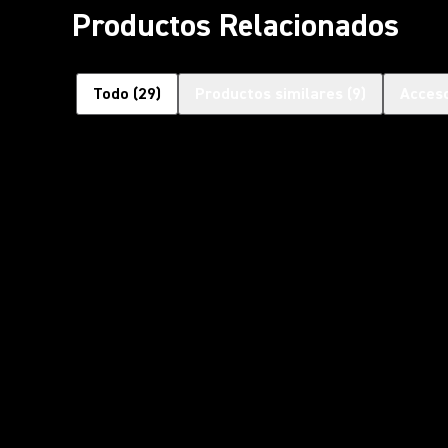
Productos Relacionados
Todo
(
29
)
Productos similares
(
9
)
Acceso