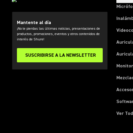
Micróf
Inalámb
Mantente al día
¡No te pierdas las últimas noticias, presentaciones de
Videoc
productos, promociones, eventos y otros contenidos de
interés de Shure!
Auricul
Auricul
SUSCRIBIRSE A LA NEWSLETTER
Monitor
Mezcla
Acceso
Softwa
Ver Tod
(Opens in a new tab)
(Opens in a new tab)
(Opens in a new tab)
(Opens in a new tab)
(Opens in a new tab)
(Opens in a new tab)
(Opens in a new tab)