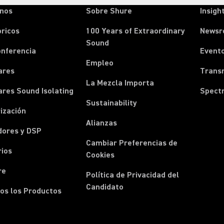
onos
Sobre Shure
Insigh
ricos
100 Years of Extraordinary
News
Sound
onferencia
Event
Empleo
ares
Transm
La Mezcla Importa
ares Sound Isolating
Spect
Sustainability
ización
Alianzas
dores y DSP
Cambiar Preferencias de
rios
Cookies
re
Política de Privacidad del
Candidato
os los Productos