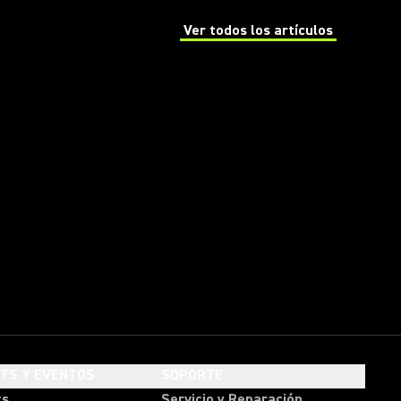
Ver todos los artículos
(Opens in a new tab)
HTS Y EVENTOS
SOPORTE
ts
Servicio y Reparación