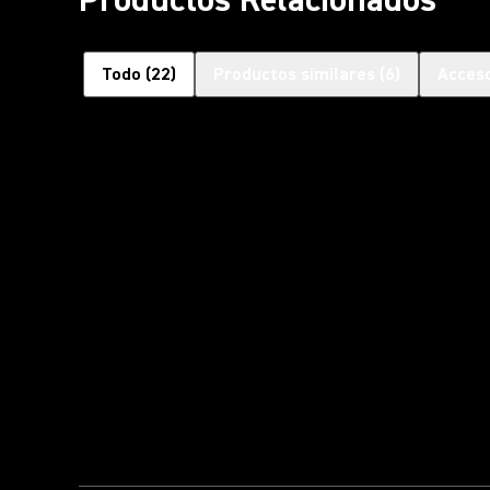
Todo
(
22
)
Productos similares
(
6
)
Acceso