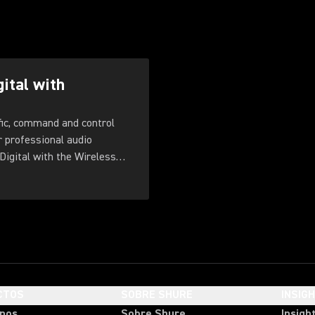
gital with
fic, command and control
r professional audio
Digital with the Wireless
CTOS
SOBRE SHURE
INSIG
onos
Sobre Shure
Insigh