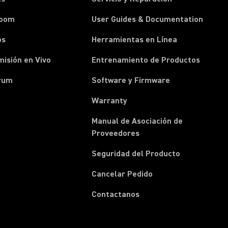
room
User Guides & Documentation
os
Herramientas en Línea
isión en Vivo
Entrenamiento de Productos
rum
Software y Firmware
Warranty
Manual de Asociación de
(Opens in a new tab)
Proveedores
Seguridad del Producto
(Opens in a new tab)
Cancelar Pedido
(Opens in a new tab)
Contactanos