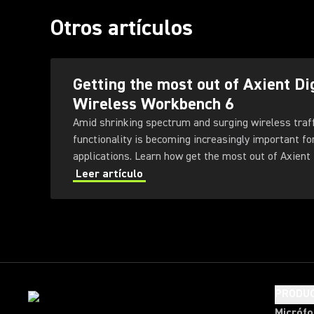
Otros artículos
Getting the most out of Axient Di
Wireless Workbench 6
Amid shrinking spectrum and surging wireless traf
functionality is becoming increasingly important fo
applications. Learn how get the most out of Axient 
Workbench 6 software.
Leer artículo
PRODU
Micróf