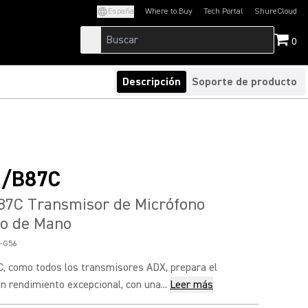
España
Where to Buy
Tech Portal
ShureCloud
(Opens in a new tab)
(Opens in a new t
0
Descripción
Soporte de producto
/B87C
7C Transmisor de Micrófono
co de Mano
-G56
 como todos los transmisores ADX, prepara el
n rendimiento excepcional, con una...
Leer más