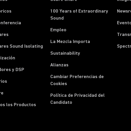
ricos
100 Years of Extraordinary
News
Sound
onferencia
Event
Empleo
ares
Transm
La Mezcla Importa
ares Sound Isolating
Spect
Sustainability
ización
Alianzas
dores y DSP
Cambiar Preferencias de
rios
Cookies
re
Política de Privacidad del
Candidato
os los Productos