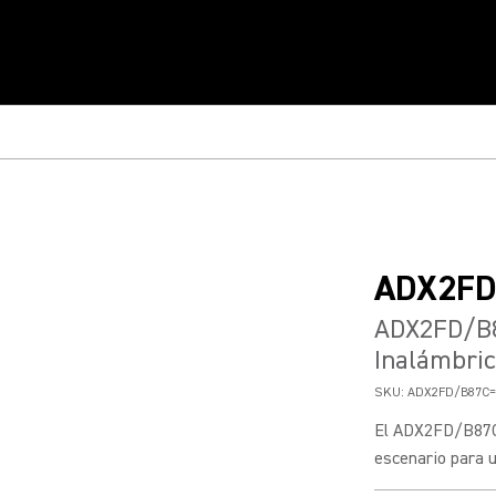
ADX2FD
ADX2FD/B8
Inalámbri
SKU:
ADX2FD/B87C=
El ADX2FD/B87C,
escenario para u