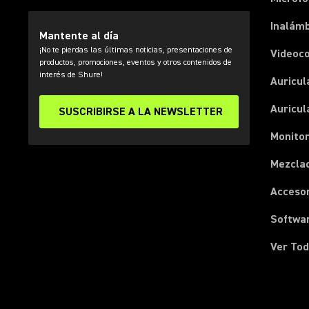
Inalámb
Mantente al día
¡No te pierdas las últimas noticias, presentaciones de
Videoc
productos, promociones, eventos y otros contenidos de
interés de Shure!
Auricul
Auricul
SUSCRIBIRSE A LA NEWSLETTER
Monitor
Mezcla
Acceso
Softwa
Ver Tod
(Opens in a new tab)
(Opens in a new tab)
(Opens in a new tab)
(Opens in a new tab)
(Opens in a new tab)
(Opens in a new tab)
(Opens in a new tab)