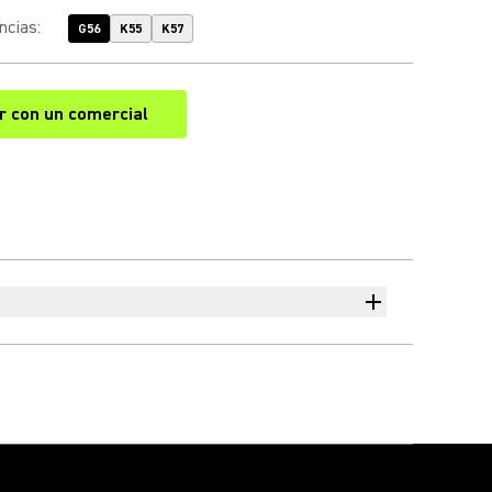
ncias
:
G56
K55
K57
r con un comercial