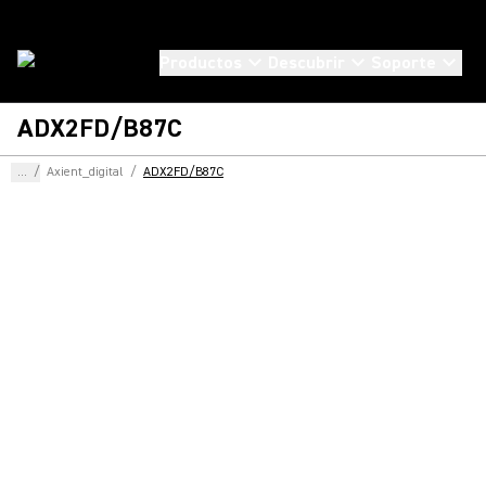
Productos
Descubrir
Soporte
ADX2FD/B87C
...
/
Axient_digital
/
ADX2FD/B87C