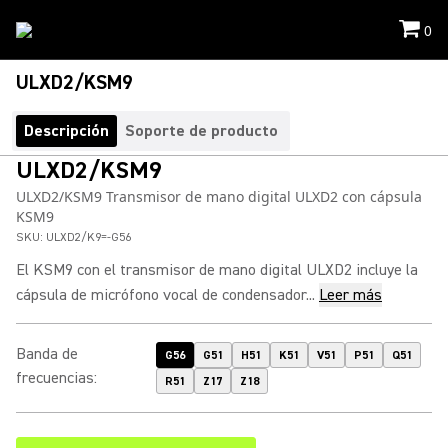
0
ULXD2/KSM9
Descripción
Soporte de producto
ULXD2/KSM9
ULXD2/KSM9 Transmisor de mano digital ULXD2 con cápsula
KSM9
SKU:
ULXD2/K9=-G56
El KSM9 con el transmisor de mano digital ULXD2 incluye la
cápsula de micrófono vocal de condensador...
Leer más
Banda de
G56
G51
H51
K51
V51
P51
Q51
frecuencias
:
R51
Z17
Z18