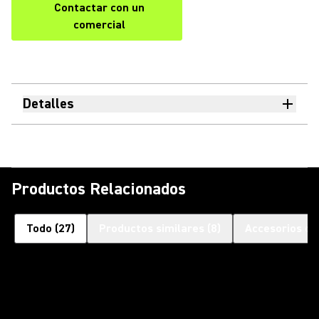
Contactar con un
comercial
Detalles
Productos Relacionados
Todo
(
27
)
Productos similares
(
8
)
Accesorios op