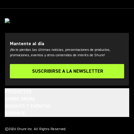
Mantente al día
¡No te pierdas las últimas noticias, presentaciones de productos,
promociones, eventos y otros contenidos de interés de Shure!
SUSCRIBIRSE A LA NEWSLETTER
PRODUCTOS
SOBRE SHURE
INSIGHTS Y EVENTOS
SOPORTE
(Opens in a new tab)
(Opens in a new tab)
(Opens in a new tab)
(Opens in a new tab)
(Opens in a new tab)
(Opens in a new tab)
(Opens in a new tab)
©2026 Shure Inc. All Rights Reserved.