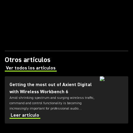
Otros artículos
Ver todos los artículos
(Opens in a new tab)
Getting the most out of Axient Digital
with Wireless Workbench 6
Amid shrinking spectrum and surging wireless traffic,
command and control functionality is becoming
increasingly important for professional audio
applications. Learn how get the most out of Axient
Leer artículo
Digital with the Wireless Workbench 6 software.