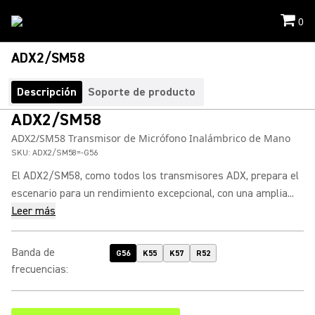
0
ADX2/SM58
Descripción
Soporte de producto
ADX2/SM58
ADX2/SM58 Transmisor de Micrófono Inalámbrico de Mano
SKU:
ADX2/SM58=-G56
El ADX2/SM58, como todos los transmisores ADX, prepara el
escenario para un rendimiento excepcional, con una amplia...
Leer más
Banda de
G56
K55
K57
R52
frecuencias
: