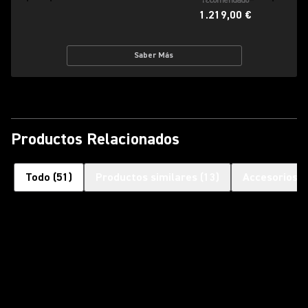
recomendado
1.219,00 €
Saber Más
Productos Relacionados
Todo
(
51
)
Productos similares
(
13
)
Accesorios o