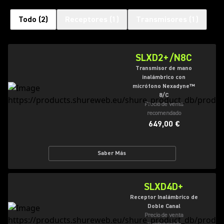
Todo
(
2
)
Receptores
(
1
)
Transmisores
(
1
)
SLXD2+/N8C
Transmisor de mano
inalámbrico con
micrófono Nexadyne™
8/C
Precio de venta
recomendado
649,00 €
Saber Más
SLXD4D+
Receptor Inalámbrico de
Doble Canal
Precio de venta