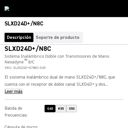
SLXD24D+/N8C
Descripción
Soporte de producto
SLXD24D+/N8C
Sistema Inalámbrico Doble con Transmisores de Mano
™
Nexadyne
8/C
SKU:
SLXD24D+E/N8C-G65
El sistema inalámbrico dual de mano SLXD24D+/N8C, que
cuenta con el receptor de doble canal SLXD4D+ y dos...
Leer más
Banda de
G65
K55
S50
frecuencias
:
Cápsula de micro
: