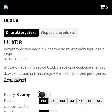
0
ULXD8
Charakterystyka
Wsparcie produktu
ULXD8
Bezprzewodowy nadajnik bazowy do mikrofonów typu gęsia
szyja
SKU:
ULXD8=-P51
Stołowy nadajnik bazowy ULXD8 zapewnia doskonałą jakość
dźwięku, stabilną transmisję RF oraz bezpieczne połączenie...
Czytaj więcej
Kolory
:
Czarny
Pasmo
P51
G51
H51
J51
K51
L51
S50
częstotliwości
: