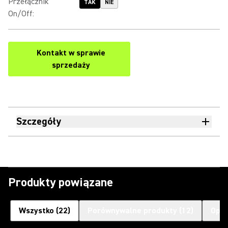
Przełącznik
TAK
NIE
On/Off
:
Kontakt w sprawie
sprzedaży
Szczegóły
Produkty powiązane
Wszystko
(
22
)
Porównywalne produkty
(
12
)
Opcj