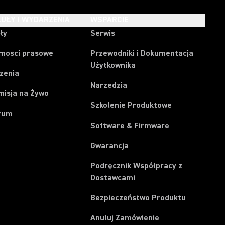
UŁY I WYDARZENIA
WSPARCIE
ły
Serwis
mosci prasowe
Przewodniki i Dokumentacja
Użytkownika
zenia
Narzedzia
misja na Żywo
Szkolenie Produktowe
rum
Software & Firmware
Gwarancja
Podręcznik Współpracy z
Dostawcami
Bezpieczeństwo Produktu
(Opens in a new t
Anuluj Zamówienie