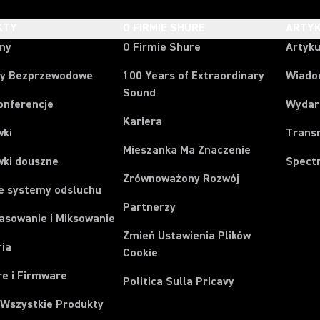
KTY
O FIRMIE SHURE
ARTYK
ony
O Firmie Shure
Artyku
y Bezprzewodowe
100 Years of Extraordinary
Wiado
Sound
onferencje
Wydar
Kariera
wki
Trans
Mieszanka Ma Znaczenie
wki douszne
Spect
Zrównoważony Rozwój
e systemy odsluchu
Partnerzy
asowanie i Miksowanie
Zmień Ustawienia Plików
ria
Cookie
e i Firmware
Politica Sulla Pricavy
 Wszystkie Produkty