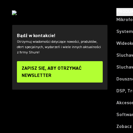
PRODU
Mikrof
System
Bądź w kontakcie!
Otrzymuj wiadomości dotyczące nowości, produktów,
Wideok
ofert specjalnych, wydarzeń i wiele innych aktualności
z firmy Shure!
Slucha
Slucha
ZAPISZ SIĘ, ABY OTRZYMAĆ
NEWSLETTER
Douszn
DSP, Tr
Akceso
Softwar
Zobacz