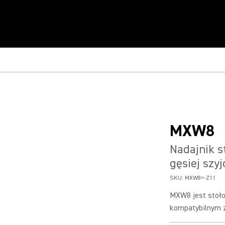
MXW8
Nadajnik 
gęsiej szyj
SKU:
MXW8=-Z11
MXW8 jest stoło
kompatybilnym z