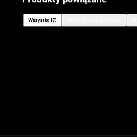
Wszystko
(
7
)
Opcjonalne akcesoria
(
4
)
P