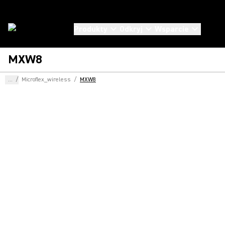
Produkty
Odkryj
Wsparcie
MXW8
...
/
Microflex_wireless
/
MXW8