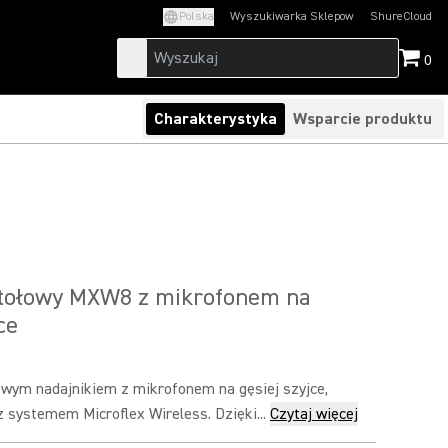
Polska
Wyszukiwarka Sklepow
ShureCloud
(Opens in a new t
0
Charakterystyka
Wsparcie produktu
stołowy MXW8 z mikrofonem na
ce
wym nadajnikiem z mikrofonem na gęsiej szyjce,
 systemem Microflex Wireless. Dzięki...
Czytaj więcej