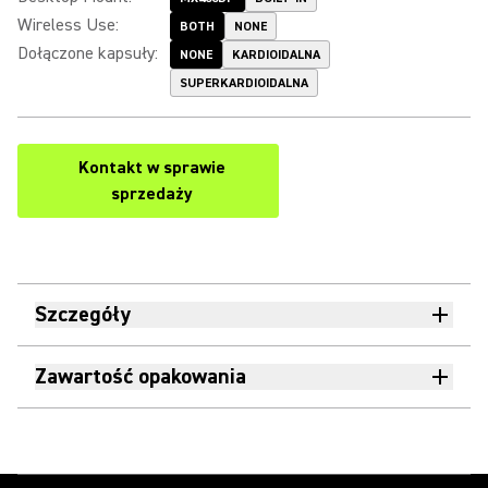
Wireless Use
:
BOTH
NONE
Dołączone kapsuły
:
NONE
KARDIOIDALNA
SUPERKARDIOIDALNA
Kontakt w sprawie
sprzedaży
Szczegóły
Zawartość opakowania