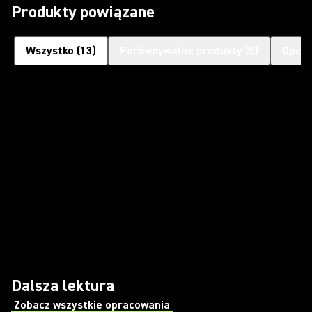
Produkty powiązane
Wszystko
(
13
)
Porównywalne produkty
(
5
)
Opcjo
Dalsza lektura
Zobacz wszystkie opracowania