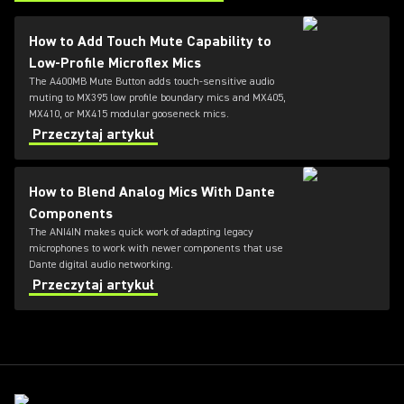
(Opens in a new tab)
How to Add Touch Mute Capability to
Low-Profile Microflex Mics
The A400MB Mute Button adds touch-sensitive audio
muting to MX395 low profile boundary mics and MX405,
MX410, or MX415 modular gooseneck mics.
Przeczytaj artykuł
How to Blend Analog Mics With Dante
Components
The ANI4IN makes quick work of adapting legacy
microphones to work with newer components that use
Dante digital audio networking.
Przeczytaj artykuł