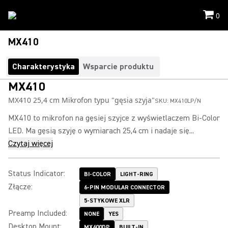
0
MX410
Charakterystyka
Wsparcie produktu
MX410
MX410 25,4 cm Mikrofon typu "gęsia szyja"
SKU:
MX410LP/N
MX410 to mikrofon na gęsiej szyjce z wyświetlaczem Bi-Color
LED. Ma gęsią szyję o wymiarach 25,4 cm i nadaje się...
Czytaj więcej
Status Indicator
:
BI-COLOR
LIGHT-RING
Złącze
:
6-PIN MODULAR CONNECTOR
5-STYKOWE XLR
Preamp Included
:
NONE
YES
Desktop Mount
:
MX400DP
BUILT-IN