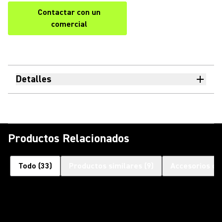
Contactar con un
comercial
Detalles
Productos Relacionados
Todo
(
33
)
Productos similares
(
9
)
Accesorios op