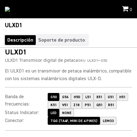
0
ULXD1
Descripción
Soporte de producto
ULXD1
ULXD1 Transmisor digital de petaca
SKU:
ULXD1=-G50
El ULXD1 es un transmisor de petaca inalámbrico, compatible
con los sistemas inalámbricos digitales ULX-D.
Banda de
G50
G56
H50
L51
X51
G51
H51
frecuencias
:
K51
V51
Z18
P51
Q51
R51
Status Indicator
:
LED
NONE
Conector
:
TQG (TA4F, MINI DE 4 PINES)
LEMO3