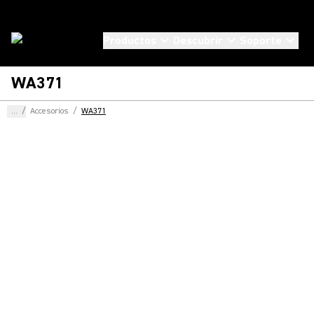
Productos
Descubrir
Soporte
WA371
...
/
Accesorios
/
WA371