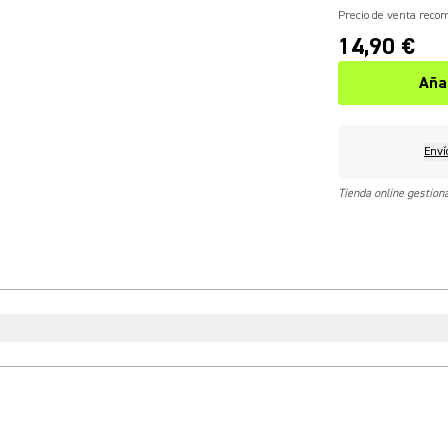
Precio de venta rec
14,90 €
Aña
Enví
Tienda online gestio