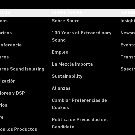
CTOS
SOBRE SHURE
INSIG
onos
Sobre Shure
Insigh
ricos
100 Years of Extraordinary
News
Sound
onferencia
Event
Empleo
ares
Transm
La Mezcla Importa
ares Sound Isolating
Spect
Sustainability
ización
Alianzas
dores y DSP
Cambiar Preferencias de
rios
Cookies
re
Política de Privacidad del
Candidato
os los Productos