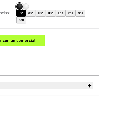
ncias
:
J51
G51
H51
K51
L52
P51
Q51
S50
r con un comercial