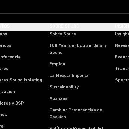
CTOS
SOBRE SHURE
INSIG
onos
Sobre Shure
Insigh
ricos
100 Years of Extraordinary
News
Sound
onferencia
Event
Empleo
ares
Transm
La Mezcla Importa
ares Sound Isolating
Spect
Sustainability
ización
Alianzas
dores y DSP
Cambiar Preferencias de
rios
Cookies
re
Política de Privacidad del