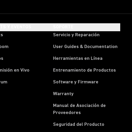
HTS Y EVENTOS
SOPORTE
ts
Servicio y Reparación
room
User Guides & Documentation
os
Herramientas en Línea
isión en Vivo
Entrenamiento de Productos
rum
Software y Firmware
Warranty
Manual de Asociación de
(Opens in a new tab)
Proveedores
Seguridad del Producto