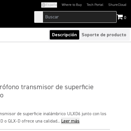
España
Where to Buy
Tech Portal
ShureCloud
(Opens in a new tab)
(Opens in a new t
0
Descripción
Soporte de producto
ófono transmisor de superficie
co
nsmisor de superficie inalámbrico ULXD6 junto con los
 o QLX-D ofrece una calidad...
Leer más