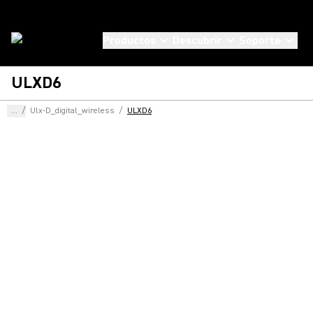
Productos
Descubrir
Soporte
ULXD6
...
/
Ulx-D_digital_wireless
/
ULXD6