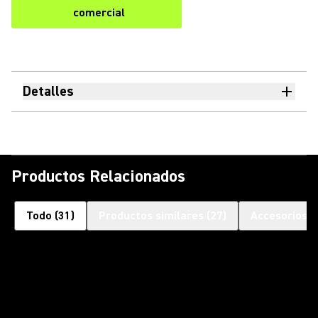
comercial
Detalles
Productos Relacionados
Todo
(
31
)
Productos similares
(
27
)
Accesorios o