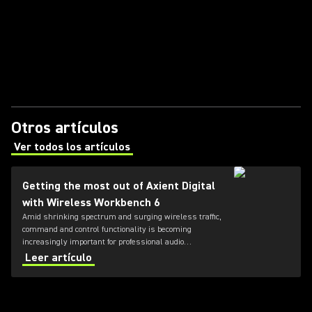
Otros artículos
Ver todos los artículos
(Opens in a new tab)
Getting the most out of Axient Digital
with Wireless Workbench 6
Amid shrinking spectrum and surging wireless traffic,
command and control functionality is becoming
increasingly important for professional audio
applications. Learn how get the most out of Axient
Leer artículo
Digital with the Wireless Workbench 6 software.