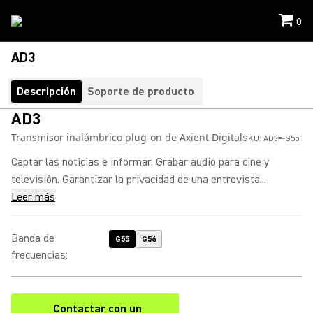
0
AD3
Descripción
Soporte de producto
AD3
Transmisor inalámbrico plug-on de Axient Digital
SKU:
AD3=-G55
Captar las noticias e informar. Grabar audio para cine y
televisión. Garantizar la privacidad de una entrevista...
Leer más
Banda de
G55
G56
frecuencias
:
Contactar con un