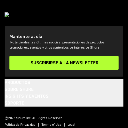
Mantente al día
¡No te pierdas las últimas noticias, presentaciones de productos,
promociones, eventos y otros contenidos de interés de Shure!
SUSCRIBIRSE A LA NEWSLETTER
PRODUCTOS
SOBRE SHURE
INSIGHTS Y EVENTOS
SOPORTE
(Opens in a new tab)
(Opens in a new tab)
(Opens in a new tab)
(Opens in a new tab)
(Opens in a new tab)
(Opens in a new tab)
(Opens in a new tab)
©2026 Shure Inc. All Rights Reserved.
Política de Privacidad
Terms of Use
Legal