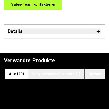
Sales-Team kontaktieren
Details
Verwandte Produkte
Alle
(
20
)
Vergleichbare Produkte
(
1
)
Optionales