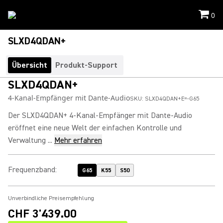
0
SLXD4QDAN+
Übersicht
Produkt-Support
SLXD4QDAN+
4-Kanal-Empfänger mit Dante-Audio
SKU:
SLXD4QDAN+E=-G65
Der SLXD4QDAN+ 4-Kanal-Empfänger mit Dante-Audio
eröffnet eine neue Welt der einfachen Kontrolle und
Verwaltung ...
Mehr erfahren
Frequenzband
:
G65
K55
S50
Unverbindliche Preisempfehlung
CHF 3'439.00