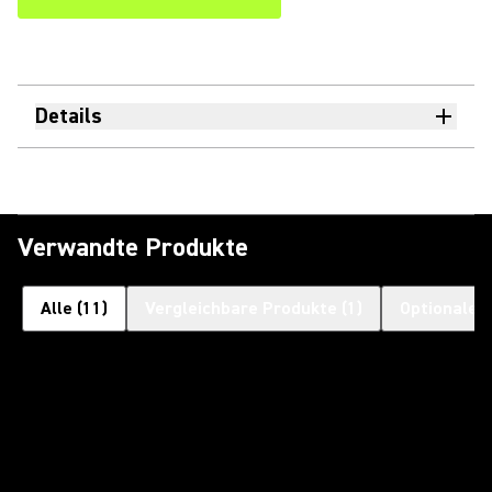
Details
Verwandte Produkte
Alle
(
11
)
Vergleichbare Produkte
(
1
)
Optionales