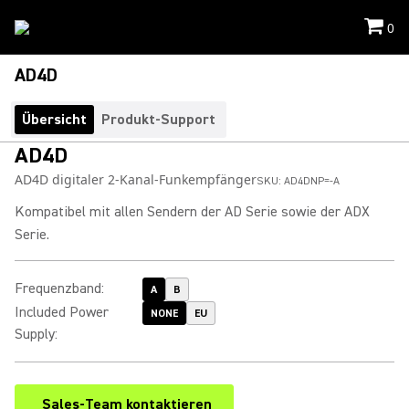
0
AD4D
Übersicht
Produkt-Support
AD4D
AD4D digitaler 2-Kanal-Funkempfänger
SKU:
AD4DNP=-A
Kompatibel mit allen Sendern der AD Serie sowie der ADX
Serie.
Frequenzband
:
A
B
Included Power
NONE
EU
Supply
:
Sales-Team kontaktieren