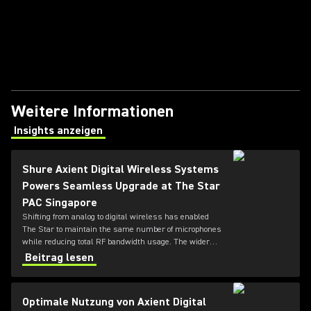
Weitere Informationen
Insights anzeigen
(Opens in a new tab)
Shure Axient Digital Wireless Systems
Powers Seamless Upgrade at The Star
PAC Singapore
Shifting from analog to digital wireless has enabled
The Star to maintain the same number of microphones
while reducing total RF bandwidth usage. The wider
tuning range of the ADX series also allows more
Beitrag lesen
microphones to be deployed simultaneously — offering
greater flexibility for future productions.
Optimale Nutzung von Axient Digital