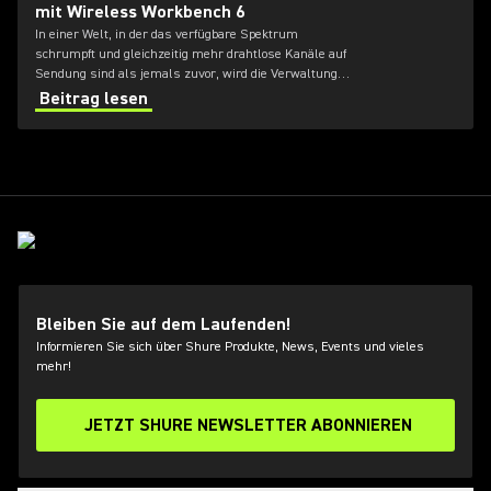
mit Wireless Workbench 6
In einer Welt, in der das verfügbare Spektrum
schrumpft und gleichzeitig mehr drahtlose Kanäle auf
Sendung sind als jemals zuvor, wird die Verwaltung
von Hochfrequenzbereichen (HF) für Toningenieure
Beitrag lesen
immer schwieriger.
Bleiben Sie auf dem Laufenden!
Informieren Sie sich über Shure Produkte, News, Events und vieles
mehr!
JETZT SHURE NEWSLETTER ABONNIEREN