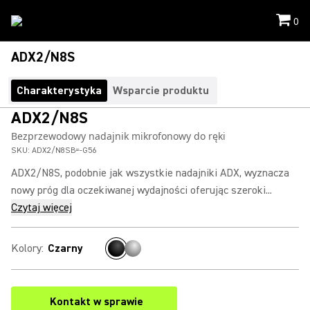
0
ADX2/N8S
Charakterystyka
Wsparcie produktu
ADX2/N8S
Bezprzewodowy nadajnik mikrofonowy do ręki
SKU:
ADX2/N8SB=-G56
ADX2/N8S, podobnie jak wszystkie nadajniki ADX, wyznacza
nowy próg dla oczekiwanej wydajności oferując szeroki...
Czytaj więcej
Kolory
:
Czarny
Kontakt w sprawie