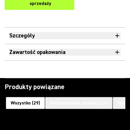
sprzedaży
Szczegóły
Zawartość opakowania
Produkty powiązane
Wszystko
(
29
)
Porównywalne produkty
(
3
)
Opcjo