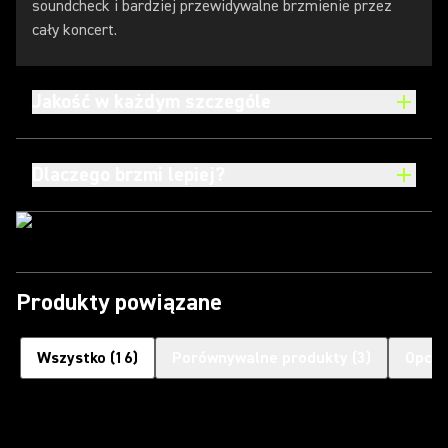
soundcheck i bardziej przewidywalne brzmienie przez
cały koncert.
Jakość w każdym szczególe
Dlaczego brzmi lepiej?
Produkty powiązane
Wszystko
(
16
)
Porównywalne produkty
(
3
)
Opcjo