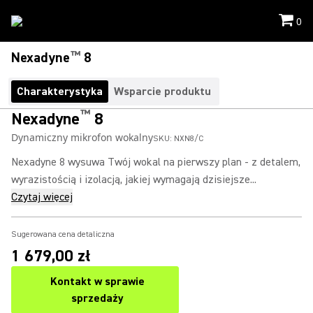
0
™
Nexadyne
8
Charakterystyka
Wsparcie produktu
™
Nexadyne
8
Dynamiczny mikrofon wokalny
SKU:
NXN8/C
Nexadyne 8 wysuwa Twój wokal na pierwszy plan - z detalem,
wyrazistością i izolacją, jakiej wymagają dzisiejsze...
Czytaj więcej
Sugerowana cena detaliczna
1 679,00 zł
Kontakt w sprawie
sprzedaży