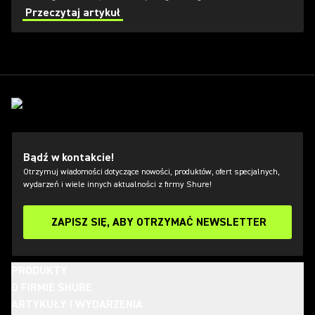
to the best microphones for vocals.
Przeczytaj artykuł
Bądź w kontakcie!
Otrzymuj wiadomości dotyczące nowości, produktów, ofert specjalnych,
wydarzeń i wiele innych aktualności z firmy Shure!
ZAPISZ SIĘ, ABY OTRZYMAĆ NEWSLETTER
PRODUKTY
O FIRMIE SHURE
ARTYKUŁY I WYDARZENIA