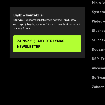
Mikrof
System
Bądź w kontakcie!
Otrzymuj wiadomości dotyczące nowości, produktów,
Wideok
ofert specjalnych, wydarzeń i wiele innych aktualności
z firmy Shure!
Slucha
Slucha
ZAPISZ SIĘ, ABY OTRZYMAĆ
NEWSLETTER
Douszn
DSP, Tr
Akceso
Softwar
Zobacz