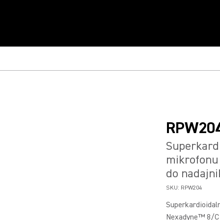
RPW20
Superkard
mikrofonu
do nadajni
SKU:
RPW204
Superkardioida
Nexadyne™ 8/C w