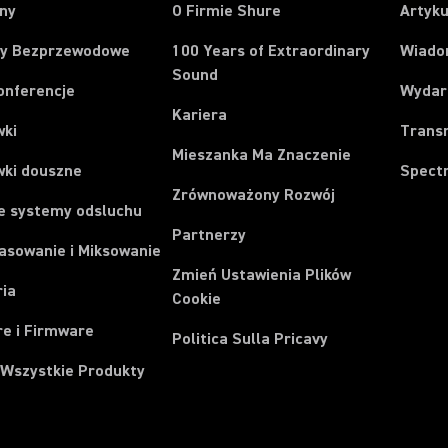
ony
O Firmie Shure
Artyku
y Bezprzewodowe
100 Years of Extraordinary
Wiado
Sound
onferencje
Wydar
Kariera
wki
Trans
Mieszanka Ma Znaczenie
wki douszne
Spect
Zrównoważony Rozwój
e systemy odsluchu
Partnerzy
asowanie i Miksowanie
Zmień Ustawienia Plików
ria
Cookie
e i Firmware
Politica Sulla Pricavy
 Wszystkie Produkty