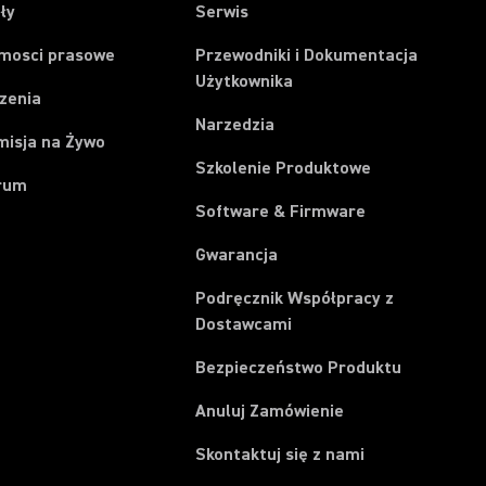
ły
Serwis
mosci prasowe
Przewodniki i Dokumentacja
Użytkownika
zenia
Narzedzia
misja na Żywo
Szkolenie Produktowe
rum
Software & Firmware
Gwarancja
Podręcznik Współpracy z
Dostawcami
Bezpieczeństwo Produktu
(Opens in a new t
Anuluj Zamówienie
Skontaktuj się z nami