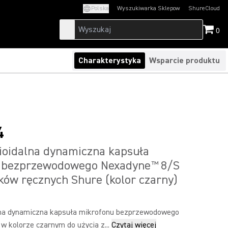
Polska
Wyszukiwarka Sklepow
ShureCloud
(Opens in a new t
0
Charakterystyka
Wsparcie produktu
4
ioidalna dynamiczna kapsuła
 bezprzewodowego Nexadyne
8/S
™
ków ręcznych Shure (kolor czarny)
lna dynamiczna kapsuła mikrofonu bezprzewodowego
 kolorze czarnym do użycia z...
Czytaj więcej