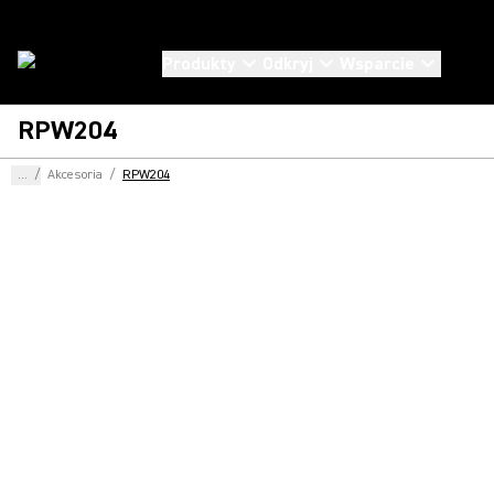
Produkty
Odkryj
Wsparcie
RPW204
...
/
Akcesoria
/
RPW204