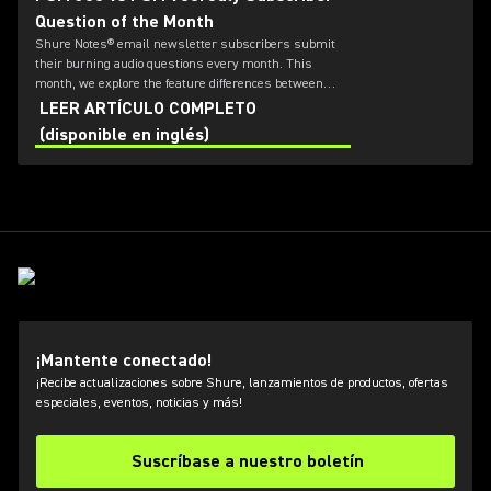
Question of the Month
Shure Notes® email newsletter subscribers submit
their burning audio questions every month. This
month, we explore the feature differences between
PSM 300 and PSM 900.
LEER ARTÍCULO COMPLETO
(disponible en inglés)
¡Mantente conectado!
¡Recibe actualizaciones sobre Shure, lanzamientos de productos, ofertas
especiales, eventos, noticias y más!
Suscríbase a nuestro boletín