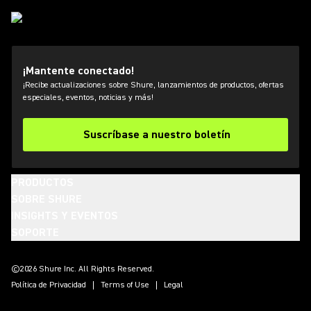
¡Mantente conectado!
¡Recibe actualizaciones sobre Shure, lanzamientos de productos, ofertas
especiales, eventos, noticias y más!
Suscríbase a nuestro boletín
PRODUCTOS
SOBRE SHURE
INSIGHTS Y EVENTOS
SOPORTE
(Opens in a new tab)
(Opens in a new tab)
(Opens in a new tab)
(Opens in a new tab)
(Opens in a new tab)
(Opens in a new tab)
(Opens in a new tab)
©2026 Shure Inc. All Rights Reserved.
Política de Privacidad
Terms of Use
Legal