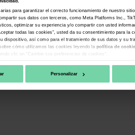
ivacidad.
Cambiar Preferencias de
rios
rias para garantizar el correcto funcionamiento de nuestro sitio
Cookies
compartir sus datos con terceros, como Meta Platforms Inc., Tik
re
Política de Privacidad del
dísticos, optimizar su experiencia y/o compartir con usted inform
Candidato
"Aceptar todas las cookies", usted da su consentimiento para la 
os los Productos
u dispositivo, así como para el tratamiento de sus datos y su tr
sobre cómo utilizamos las cookies leyendo la
política de cooki
endo clic en "Cambie sus preferencias de cookies".
ar
Personalizar