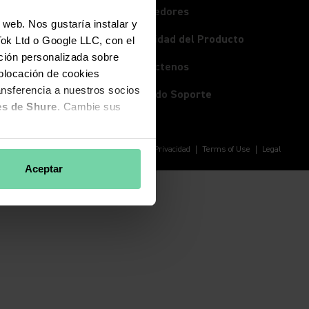
(Opens in a new tab)
Proveedores
 web. Nos gustaría instalar y
Seguridad del Producto
Tok Ltd o Google LLC, con el
ación personalizada sobre
(Opens in a new tab)
Contáctenos
colocación de cookies
ansferencia a nuestros socios
Ver todo Soporte
es de Shure
. Cambie sus
Política de Privacidad
Terms of Use
Legal
Aceptar