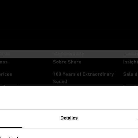
CTOS
SOBRE SHURE
INSIG
onos
Sobre Shure
Insigh
ricos
100 Years of Extraordinary
Sala d
Sound
onferencia
Event
Empleos
os In-Ear
Transm
La Mezcla Importa
nos
Spect
Detalles
Sustentabilidad
reo
Alianzas
doras y DSP