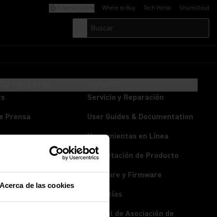
America Latina
Where to Buy
Tech Portal
ShureCloud
(Opens in a new tab)
(Opens in a new t
HTS Y EVENTOS
SOPORTE
ts
Servicio y Reparación
e Prensa
User Guides & Documentation
os
Herramientas en Línea
isión en Vivo
Capacitación de Producto
rum
Software y Firmware
Acerca de las cookies
Garantías
Manual de Asociación de