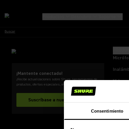
Productos
Descubrir
Soporte
Buscar
PRODU
Micróf
Inalámb
¡Mantente conectado!
¡Recibe actualizaciones sobre Shure, lanzamientos de
Videoc
productos, ofertas especiales, eventos, noticias y más!
Audífon
Suscríbase a nuestro boletín
Audifo
Consentimiento
Monito
Mezcla