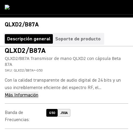
QLXD2/B87A
Descripción general
Soporte de producto
QLXD2/B87A
QLXD2/B87A Transmisor de mano QLXD2 con cápsula Beta
87A
SKU:
QLXD2/B87A=-G50
Con la calidad transparente de audio digital de 24 bits y un
uso increíblemente eficiente del espectro RF, el...
Más Información
Banda de
G50
J50A
Frecuencias
: