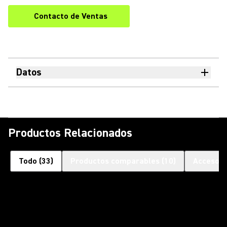
Contacto de Ventas
Datos
Productos Relacionados
Todo
(
33
)
Productos comparables
(
10
)
Accesori