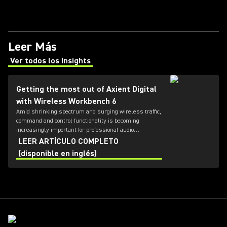
Leer Más
Ver todos los Insights
(Opens in a new tab)
Getting the most out of Axient Digital
with Wireless Workbench 6
Amid shrinking spectrum and surging wireless traffic,
command and control functionality is becoming
increasingly important for professional audio
applications. Learn how get the most out of Axient
LEER ARTÍCULO COMPLETO
Digital with the Wireless Workbench 6 software.
(disponible en inglés)