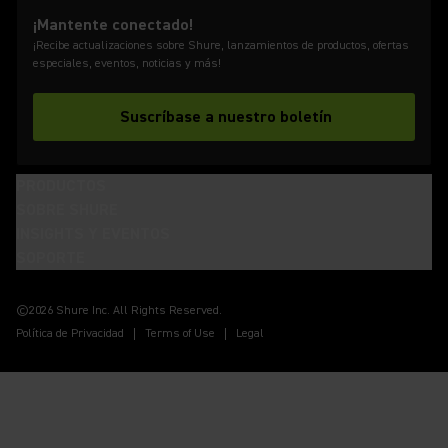
¡Mantente conectado!
¡Recibe actualizaciones sobre Shure, lanzamientos de productos, ofertas
especiales, eventos, noticias y más!
Suscríbase a nuestro boletín
PRODUCTOS
SOBRE SHURE
INSIGHTS Y EVENTOS
SOPORTE
(Opens in a new tab)
(Opens in a new tab)
(Opens in a new tab)
(Opens in a new tab)
(Opens in a new tab)
(Opens in a new tab)
(Opens in a new tab)
©2026 Shure Inc. All Rights Reserved.
Política de Privacidad
Terms of Use
Legal