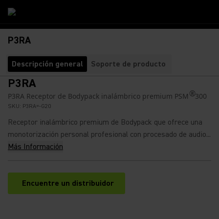
P3RA
Descripción general
Soporte de producto
P3RA
®
P3RA Receptor de Bodypack inalámbrico premium PSM
300
SKU:
P3RA=-G20
Receptor inalámbrico premium de Bodypack que ofrece una
monotorización personal profesional con procesado de audio...
Más Información
Encuentre un distribuidor
(Opens in a new tab)