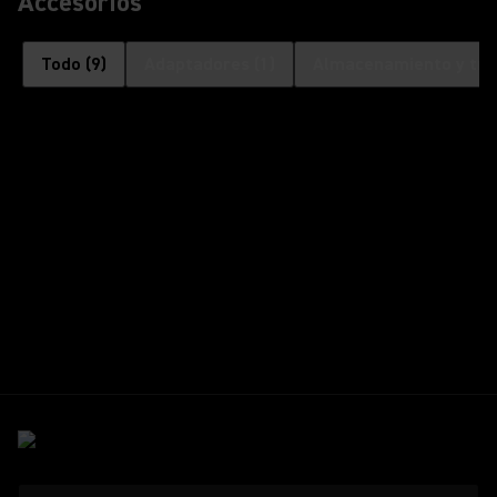
Accesorios
Todo
(
9
)
Adaptadores
(
1
)
Almacenamiento y tra