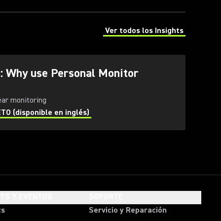
Ver todos los Insights
(Opens in a new tab)
g: Why use Personal Monitor
-ear monitoring
 (disponible en inglés)
HTS Y EVENTOS
SOPORTE
ts
Servicio y Reparación