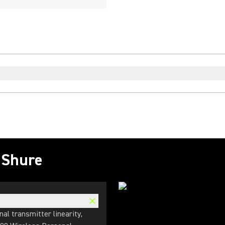
s Shure
l transmitter linearity,