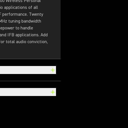
900 Wireless Personal
 applications of all
 RF performance. Twenty
 MHz tuning bandwidth
sepower to handle
and IFB applications. Add
r total audio conviction,