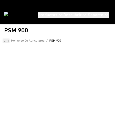
Productos
Descubrir
Soporte
PSM 900
...
/
Monitoreo De Auriculares
/
PSM 900