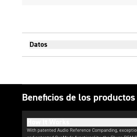
Datos
Beneficios de los producto
How It Works
With patented Audio Reference Companding, exceptiona