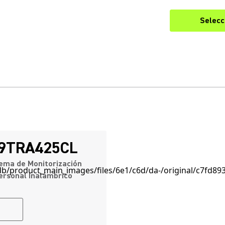
Selecc
9TRA425CL
ema de Monitorización
ersonal Inalámbrico