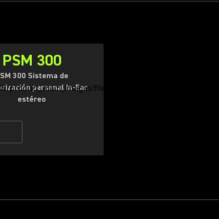
PSM 300
SM 300 Sistema de
rización personal In-Ear
estéreo