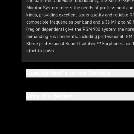
and patented CueMode functionality, the Shure PSM 
Monitor System meets the needs of professional audio
kinds, providing excellent audio quality and reliable
compatible frequencies per band and a 36 MHz to 40
(region dependent) give the PSM 900 system the hor
demanding environments, including professional IEM 
Shure professional Sound Isolating™ Earphones and fo
start to finish.
Quality that’s in the Details
Why It's Better