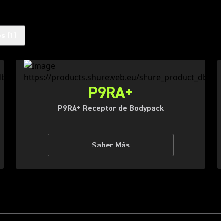
es
(
1
)
P9RA+
P9RA+ Receptor de Bodypack
Saber Más