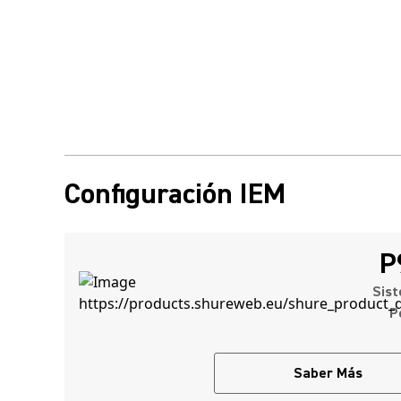
Configuración IEM
P
Sist
P
Saber Más