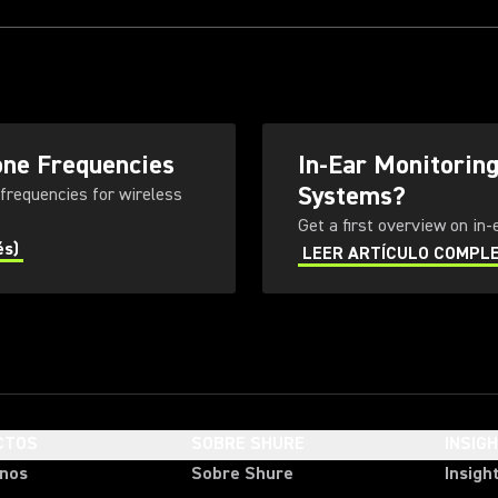
one Frequencies
In-Ear Monitorin
Systems?
 frequencies for wireless
Get a first overview on in
és)
LEER ARTÍCULO COMPLETO
CTOS
SOBRE SHURE
INSIG
onos
Sobre Shure
Insigh