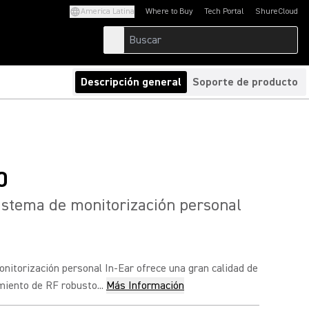
America Latina
Where to Buy
Tech Portal
ShureCloud
(Opens in a new tab)
(Opens in a new t
Descripción general
Soporte de producto
0
stema de monitorización personal
nitorización personal In-Ear ofrece una gran calidad de
miento de RF robusto...
Más Información