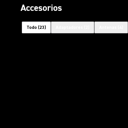
Accesorios
Todo
(
23
)
Adaptadores
(
2
)
Antenas
(
4
)