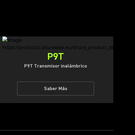
P9T
P9T Transmisor inalámbrico
Saber Más