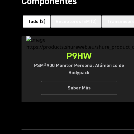
Componentes
Todo
(
3
)
Receptores IEM
(
2
)
Transmisor
P9HW
PSM®900 Monitor Personal Alámbrico de
Bodypack
Saber Más