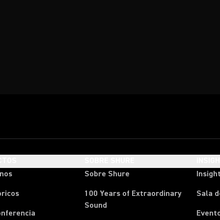
CTOS
SOBRE SHURE
INSIG
onos
Sobre Shure
Insigh
ricos
100 Years of Extraordinary
Sala d
Sound
onferencia
Event