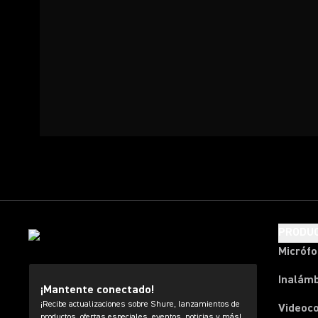
PRODU
Micróf
Inalámb
¡Mantente conectado!
¡Recibe actualizaciones sobre Shure, lanzamientos de
Videoc
productos, ofertas especiales, eventos, noticias y más!