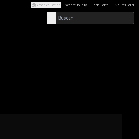
America Latina
Where to Buy
Tech Portal
ShureCloud
(Opens in a new tab)
(Opens in a new t