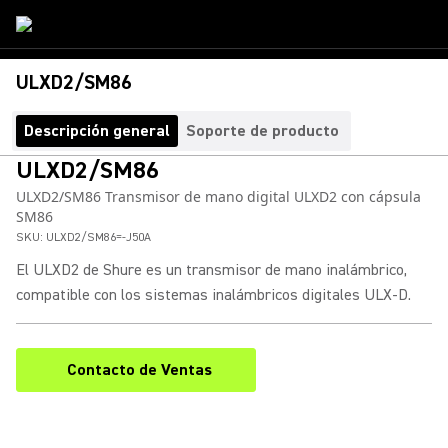
ULXD2/SM86
Descripción general
Soporte de producto
ULXD2/SM86
ULXD2/SM86 Transmisor de mano digital ULXD2 con cápsula
SM86
SKU:
ULXD2/SM86=-J50A
El ULXD2 de Shure es un transmisor de mano inalámbrico,
compatible con los sistemas inalámbricos digitales ULX-D.
Contacto de Ventas