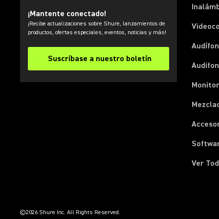
Inalámb
¡Mantente conectado!
¡Recibe actualizaciones sobre Shure, lanzamientos de
Videoc
productos, ofertas especiales, eventos, noticias y más!
Audífon
Suscríbase a nuestro boletín
Audifo
Monito
Mezcla
Acceso
Softwa
Ver Tod
(Opens in a new tab)
(Opens in a new tab)
(Opens in a new tab)
(Opens in a new tab)
(Opens in a new tab)
(Opens in a new tab)
(Opens in a new tab)
©2026 Shure Inc. All Rights Reserved.