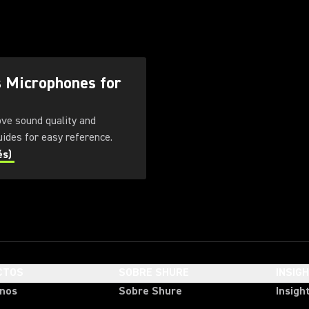
s Microphones for
ove sound quality and
. Download these guides for easy reference.
és)
CTOS
SOBRE SHURE
INSIG
onos
Sobre Shure
Insigh