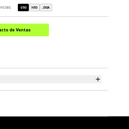
encias
:
G50
H50
J50A
acto de Ventas