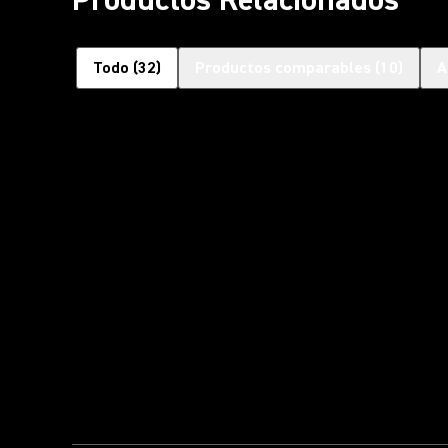
Todo
(
32
)
Productos comparables
(
10
)
A