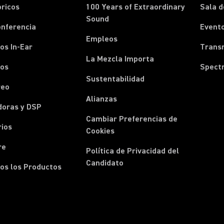
ricos
100 Years of Extraordinary
Sala d
Sound
onferencia
Event
Empleos
os In-Ear
Transm
La Mezcla Importa
nos
Spect
Sustentabilidad
reo
Alianzas
doras y DSP
Cambiar Preferencias de
rios
Cookies
re
Política de Privacidad del
Candidato
os los Productos