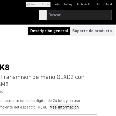
America Latina
Where to Buy
Tech Portal
ShureCloud
(Opens in a new tab)
(Opens in a new t
Descripción general
Soporte de producto
K8
Transmisor de mano QLXD2 con
SM8
50
ransparente de audio digital de 24 bits y un uso
iciente del espectro RF, el...
Más Información