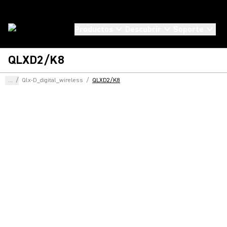
Productos
Descubrir
Soporte
QLXD2/K8
...
/
Qlx-D_digital_wireless
/
QLXD2/K8