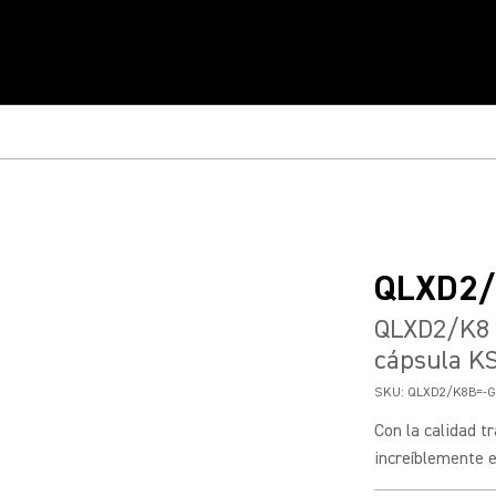
QLXD2/
QLXD2/K8 
cápsula K
SKU:
QLXD2/K8B=-G
Con la calidad t
increíblemente ef