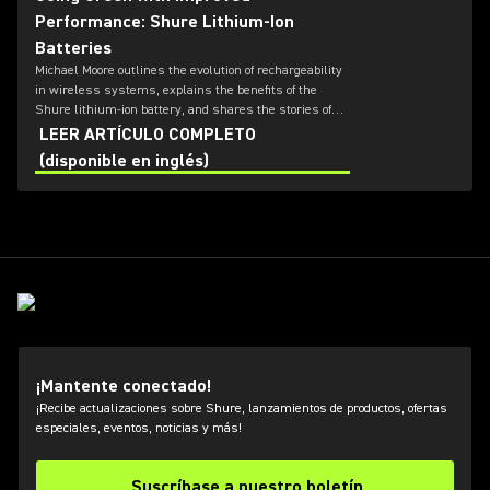
Performance: Shure Lithium-Ion
Batteries
Michael Moore outlines the evolution of rechargeability
in wireless systems, explains the benefits of the
Shure lithium-ion battery, and shares the stories of
two churches that made the switch to rechargeable
LEER ARTÍCULO COMPLETO
wireless.
(disponible en inglés)
¡Mantente conectado!
¡Recibe actualizaciones sobre Shure, lanzamientos de productos, ofertas
especiales, eventos, noticias y más!
Suscríbase a nuestro boletín