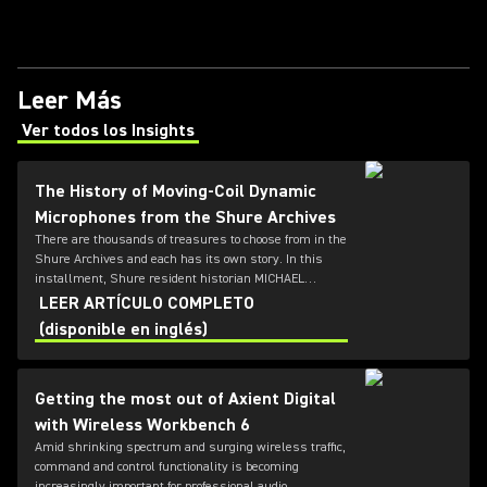
Leer Más
Ver todos los Insights
(Opens in a new tab)
The History of Moving-Coil Dynamic
Microphones from the Shure Archives
There are thousands of treasures to choose from in the
Shure Archives and each has its own story. In this
installment, Shure resident historian MICHAEL
PETTERSEN explores the development of dynamic
LEER ARTÍCULO COMPLETO
microphones using moving-coil technology.
(disponible en inglés)
Getting the most out of Axient Digital
with Wireless Workbench 6
Amid shrinking spectrum and surging wireless traffic,
command and control functionality is becoming
increasingly important for professional audio