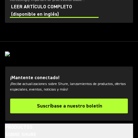
applications. Learn how get the most out of Axient
LEER ARTÍCULO COMPLETO
Digital with the Wireless Workbench 6 software.
(disponible en inglés)
¡Mantente conectado!
¡Recibe actualizaciones sobre Shure, lanzamientos de productos, ofertas
especiales, eventos, noticias y más!
Suscríbase a nuestro boletín
PRODUCTOS
SOBRE SHURE