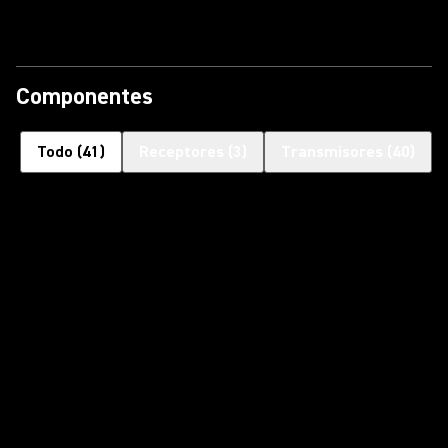
Componentes
Todo
(
41
)
Receptores
(
3
)
Transmisores
(
40
)