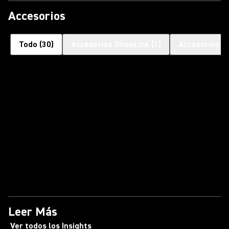
Accesorios
Todo
(
30
)
Accesorios ShowLink
(
1
)
Accesorios pa
Leer Más
Ver todos los Insights