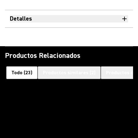
Detalles
Productos Relacionados
Todo
(
23
)
Productos similares
(
2
)
Productos co