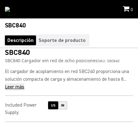
0
SBC840
Descripción
Soporte de producto
SBC840
SBC840 Cargador em red de ocho posiciones
SKU:
SBC840
El cargador de acoplamiento en red SBC240 proporciona una
solución compacta de carga y almacenamiento de hasta 8...
Leer más
Included Power
US
IN
Supply
: