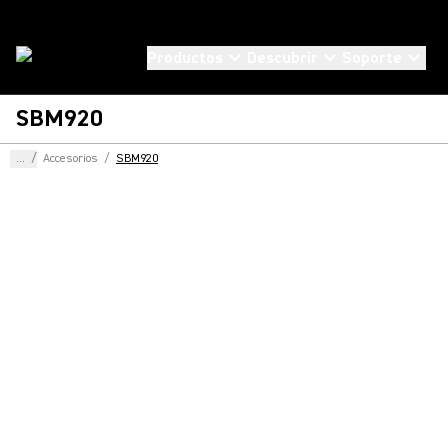
Productos
Descubrir
Soporte
SBM920
...
/
Accesorios
/
SBM920