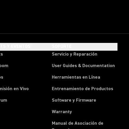
HTS Y EVENTOS
SOPORTE
ts
Servicio y Reparación
room
User Guides & Documentation
os
Herramientas en Línea
isión en Vivo
Entrenamiento de Productos
rum
Software y Firmware
Warranty
Manual de Asociación de