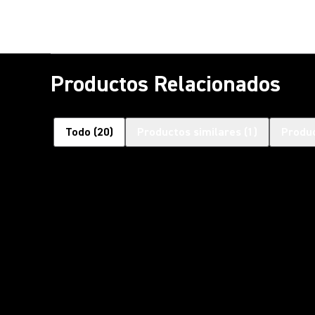
Productos Relacionados
Todo
(
20
)
Productos similares
(
1
)
Produ