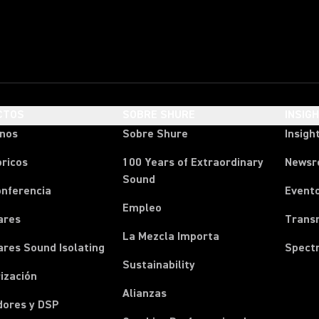
CTOS
SOBRE SHURE
INSIG
onos
Sobre Shure
Insigh
ricos
100 Years of Extraordinary
News
Sound
onferencia
Event
Empleo
ares
Transm
La Mezcla Importa
ares Sound Isolating
Spect
Sustainability
ización
Alianzas
dores y DSP