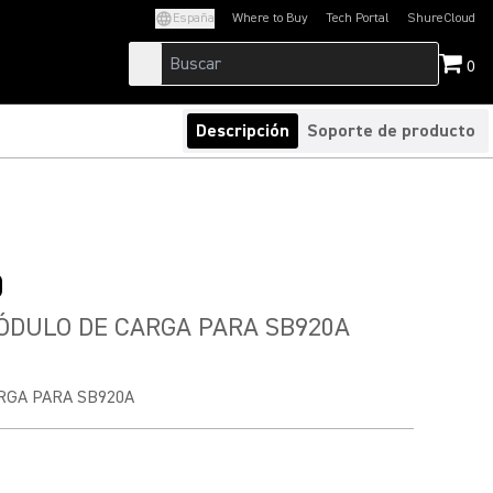
España
Where to Buy
Tech Portal
ShureCloud
(Opens in a new tab)
(Opens in a new t
0
Descripción
Soporte de producto
0
ÓDULO DE CARGA PARA SB920A
RGA PARA SB920A