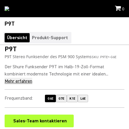
0
P9T
Übersicht
Produkt-Support
P9T
P9T Stereo Funksender des PSM 900 Systems
SKU:
P9TE=-G6E
Der Shure Funksender P9T im Halb-19-Zoll-Format
kombiniert modernste Technologie mit einer idealen...
Mehr erfahren
Frequenzband
:
G6E
G7E
K1E
L6E
Sales-Team kontaktieren