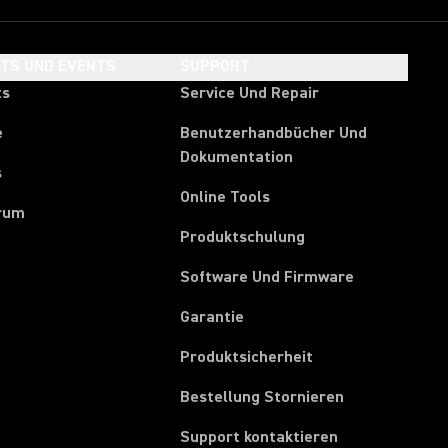
HTS UND EVENTS
SUPPORT
ts
Service Und Repair
e
Benutzerhandbücher Und
Dokumentation
s
Online Tools
rum
Produktschulung
Software Und Firmware
Garantie
Produktsicherheit
(Opens in a ne
Bestellung Stornieren
Support kontaktieren