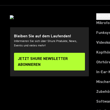
PRODU
Mikrof
Funksy
Bleiben Sie auf dem Laufenden!
Informieren Sie sich über Shure Produkte, News,
Videok
Events und vieles mehr!
Kopfhö
JETZT SHURE NEWSLETTER
Ohrhör
ABONNIEREN
In-Ear-
Mische
Zubehö
Softwa