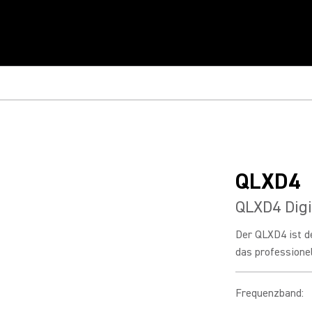
QLXD4
QLXD4 Dig
Der QLXD4 ist d
das professionel
Frequenzband
: