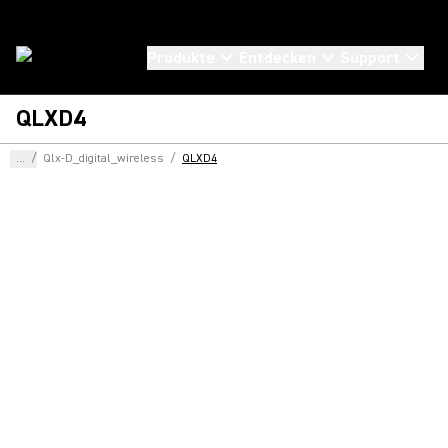
Produkte
Entdecken
Support
QLXD4
...
/
Qlx-D_digital_wireless
/
QLXD4