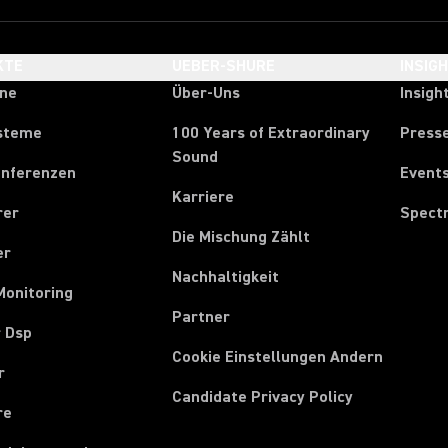
KTE
UEBER-SHURE
INSIG
one
Über-Uns
Insigh
steme
100 Years of Extraordinary
Press
Sound
onferenzen
Event
Karriere
rer
Spect
Die Mischung Zählt
er
Nachhaltigkeit
Monitoring
Partner
r Dsp
Cookie Einstellungen Andern
r
Candidate Privacy Policy
re