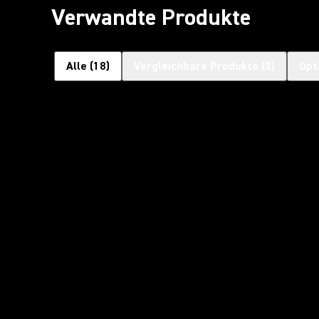
Verwandte Produkte
Alle
(
18
)
Vergleichbare Produkte
(
3
)
Opt