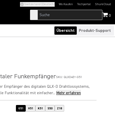
Switzerland (Deutsch)
Wo Kaufen
Techportal
ShureCloud
(Opens in a new tab)
(Opens in a new t
0
Übersicht
Produkt-Support
italer Funkempfänger
SKU:
QLXD4E=-G51
er Empfänger des digitalen QLX-D Drahtlossystems,
le Funktionalität mit einfacher...
Mehr erfahren
G51
H51
K51
S50
Z18